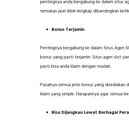
pentingnya anda bergabung ke dalam situs ag
temukan jauh lebih lengkap dibandingkan keti
Bonus Terjamin
Pentingnya bergabung ke dalam Situs Agen Sl
bonus yang pasti terjamin. Situs agen slot 
pasti bisa anda klaim dengan mudah.
Pasalnya semua jenis bonus yang disediakan da
klaim yang simple. Harapannya agar semua b
Bisa Dijangkau Lewat Berbagai Per