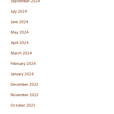
September 2024
July 2024
June 2024
May 2024
April 2024
March 2024
February 2024
January 2024
December 2023
November 2023
October 2023