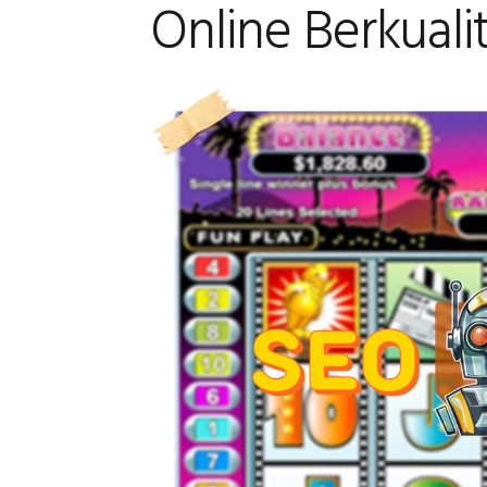
Online Berkuali