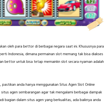
ukan oleh para bettor di berbagai negara saat ini. Khususnya para
perti Indonesia, dimana permainan slot memang tak bisa diakses
rkan bettor untuk bisa tetap memainkn slot secara nyaman adalah
ne, pastikan anda hanya menggunakan Situs Agen Slot Online
an situs agen sembarangan agar tak mengalami berbagai dampak
adi bagian dalam situs agen yang berkualitas, ada baiknya anda