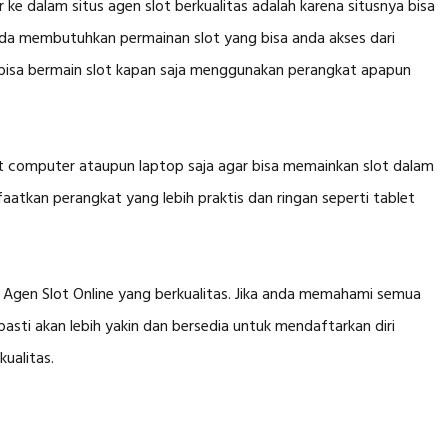
ke dalam situs agen slot berkualitas adalah karena situsnya bisa
Anda membutuhkan permainan slot yang bisa anda akses dari
 bisa bermain slot kapan saja menggunakan perangkat apapun
t computer ataupun laptop saja agar bisa memainkan slot dalam
aatkan perangkat yang lebih praktis dan ringan seperti tablet
s Agen Slot Online yang berkualitas. Jika anda memahami semua
asti akan lebih yakin dan bersedia untuk mendaftarkan diri
ualitas.