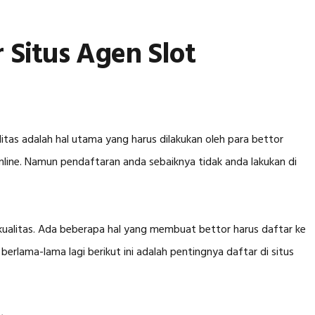
 Situs Agen Slot
itas adalah hal utama yang harus dilakukan oleh para bettor
nline. Namun pendaftaran anda sebaiknya tidak anda lakukan di
rkualitas. Ada beberapa hal yang membuat bettor harus daftar ke
 berlama-lama lagi berikut ini adalah pentingnya daftar di situs