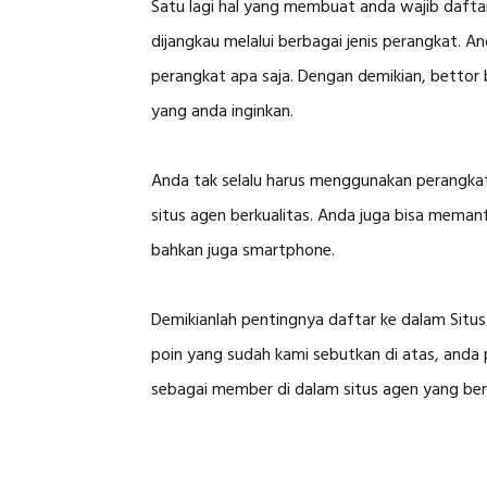
Satu lagi hal yang membuat anda wajib daftar 
dijangkau melalui berbagai jenis perangkat. 
perangkat apa saja. Dengan demikian, bettor
yang anda inginkan.
Anda tak selalu harus menggunakan perangka
situs agen berkualitas. Anda juga bisa memanf
bahkan juga smartphone.
Demikianlah pentingnya daftar ke dalam Situ
poin yang sudah kami sebutkan di atas, anda p
sebagai member di dalam situs agen yang berk