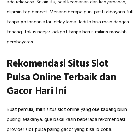
ada rekayasa. Selain itu, soal keamanan dan kenyamanan,
dijamin top banget. Menang berapa pun, pasti dibayarin full
tanpa potongan atau delay lama. Jadi lo bisa main dengan
tenang, fokus ngejar jackpot tanpa harus mikirin masalah
pembayaran.
Rekomendasi Situs Slot
Pulsa Online Terbaik dan
Gacor Hari Ini
Buat pemula, milih situs slot online yang oke kadang bikin
pusing. Makanya, gue bakal kasih beberapa rekomendasi
provider slot pulsa paling gacor yang bisa lo coba: