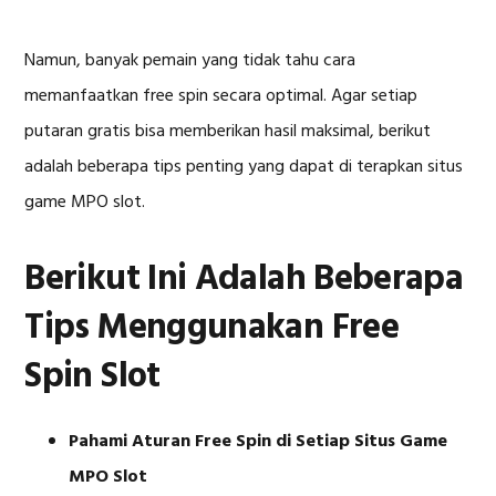
Namun, banyak pemain yang tidak tahu cara
memanfaatkan free spin secara optimal. Agar setiap
putaran gratis bisa memberikan hasil maksimal, berikut
adalah beberapa tips penting yang dapat di terapkan situs
game MPO slot.
Berikut Ini Adalah Beberapa
Tips Menggunakan Free
Spin Slot
Pahami Aturan Free Spin di Setiap Situs Game
MPO Slot