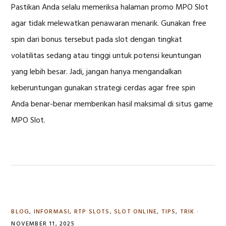
Pastikan Anda selalu memeriksa halaman promo MPO Slot
agar tidak melewatkan penawaran menarik. Gunakan free
spin dari bonus tersebut pada slot dengan tingkat
volatilitas sedang atau tinggi untuk potensi keuntungan
yang lebih besar.
Jadi, jangan hanya mengandalkan
keberuntungan gunakan strategi cerdas agar free spin
Anda benar-benar memberikan hasil maksimal di situs game
MPO Slot.
BLOG
,
INFORMASI
,
RTP SLOTS
,
SLOT ONLINE
,
TIPS
,
TRIK
·
NOVEMBER 11, 2025