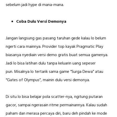
sebelum jadi hype di mana-mana.
Coba Dulu Versi Demonya
Jangan langsung gas pasang taruhan gede kalau lo belum
ngerti cara mainnya. Provider top kayak Pragmatic Play
biasanya nyediain versi demo gratis buat semua gamenya.
Jadi lo bisa latihan dulu tanpa keluarin uang sepeser
pun.
Misalnya lo tertarik sama game “Surga Dewa” atau
“Gates of Olympus”, mainin dulu versi demonya.
Di situ lo bisa belajar pola scatter-nya, ngitung putaran
gacor, sampai ngerasain ritme permainannya. Kalau sudah
paham dan merasa percaya diri, baru deh pindah ke mode