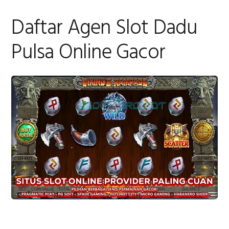
Daftar Agen Slot Dadu
Pulsa Online Gacor