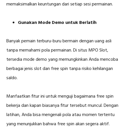
memaksimalkan keuntungan dari setiap sesi permainan.
Gunakan Mode Demo untuk Berlatih
Banyak pemain terburu-buru bermain dengan uang asli
tanpa memahami pola permainan. Di situs MPO Slot,
tersedia mode demo yang memungkinkan Anda mencoba
berbagai jenis slot dan free spin tanpa risiko kehilangan
saldo.
Manfaatkan fitur ini untuk menguji bagaimana free spin
bekerja dan kapan biasanya fitur tersebut muncul. Dengan
latihan, Anda bisa mengenali pola atau momen tertentu
yang menunjukkan bahwa free spin akan segera aktif.