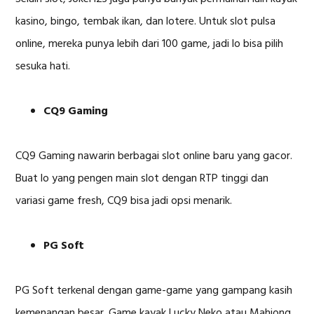
kasino, bingo, tembak ikan, dan lotere. Untuk slot pulsa
online, mereka punya lebih dari 100 game, jadi lo bisa pilih
sesuka hati.
CQ9 Gaming
CQ9 Gaming nawarin berbagai slot online baru yang gacor.
Buat lo yang pengen main slot dengan RTP tinggi dan
variasi game fresh, CQ9 bisa jadi opsi menarik.
PG Soft
PG Soft terkenal dengan game-game yang gampang kasih
kemenangan besar. Game kayak Lucky Neko atau Mahjong