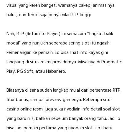
visual yang keren banget, warnanya cakep, animasinya
halus, dan tentu saja punya nilai RTP tinggi.
Nah, RTP (Return to Player) ini semacam “tingkat balik
modal” yang nunjukin seberapa sering slot itu ngasih
kemenangan ke pemain.
Lo bisa lihat info kayak gini
langsung di situs resmi providernya. Misalnya di Pragmatic
Play, PG Soft, atau Habanero.
Biasanya di sana sudah lengkap mulai dari persentase RTP,
fitur bonus, sampai preview gamenya. Beberapa situs
casino online resmi juga suka nyediain info detail soal slot
yang baru rilis, bahkan sebelum banyak orang tahu. Jadi lo
bisa jadi pemain pertama yang nyobain slot-slot baru