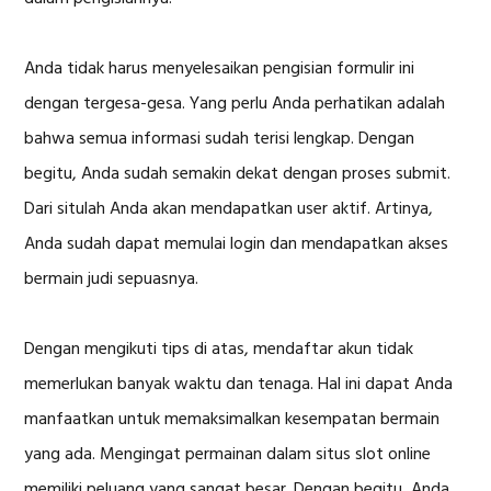
Anda tidak harus menyelesaikan pengisian formulir ini
dengan tergesa-gesa. Yang perlu Anda perhatikan adalah
bahwa semua informasi sudah terisi lengkap. Dengan
begitu, Anda sudah semakin dekat dengan proses submit.
Dari situlah Anda akan mendapatkan user aktif. Artinya,
Anda sudah dapat memulai login dan mendapatkan akses
bermain judi sepuasnya.
Dengan mengikuti tips di atas, mendaftar akun tidak
memerlukan banyak waktu dan tenaga. Hal ini dapat Anda
manfaatkan untuk memaksimalkan kesempatan bermain
yang ada. Mengingat permainan dalam situs slot online
memiliki peluang yang sangat besar. Dengan begitu, Anda