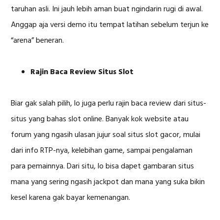
taruhan asli. Ini jauh lebih aman buat ngindarin rugi di awal.
Anggap aja versi demo itu tempat latihan sebelum terjun ke
“arena” beneran.
Rajin Baca Review Situs Slot
Biar gak salah pilih, lo juga perlu rajin baca review dari situs-
situs yang bahas slot online. Banyak kok website atau
forum yang ngasih ulasan jujur soal situs slot gacor, mulai
dari info RTP-nya, kelebihan game, sampai pengalaman
para pemainnya. Dari situ, lo bisa dapet gambaran situs
mana yang sering ngasih jackpot dan mana yang suka bikin
kesel karena gak bayar kemenangan.