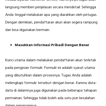
langsung memberi penjelasan secara mendetail. Sehingga
Anda tinggal melakukan apa yang diarahkan oleh petugas.
Dengan demikian, pendaftaran akun akan segera rampung
dan bisa digunakan bermain.
Masukkan Informasi Pribadi Dengan Benar
Kunci utama dalam melakukan pendaftaran akun terletak
pada pengisian formulir. Formulir ini adalah syarat utama
yang dibutuhkan dalam prosesnya. Tugas Anda adalah
melengkapi formulir tersebut dengan benar. Karena data-
data di dalamnya juga digunakan pada beberapa tahapan
permainan. Sehingga tidak boleh ada satu pun kesalahan
dalam pengisiannya.