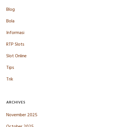
Blog
Bola
Informasi
RTP Slots
Slot Online
Tips
Trik
ARCHIVES
November 2025
October 2025