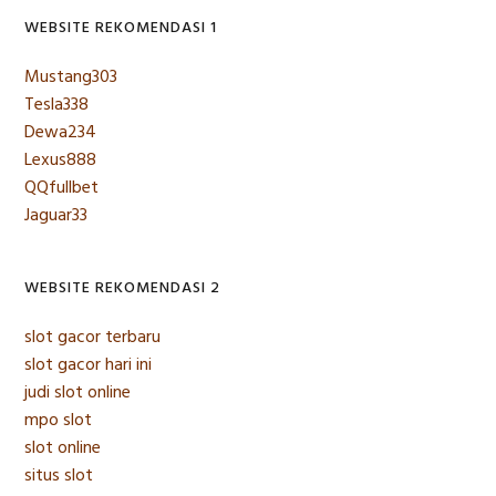
WEBSITE REKOMENDASI 1
Mustang303
Tesla338
Dewa234
Lexus888
QQfullbet
Jaguar33
WEBSITE REKOMENDASI 2
slot gacor terbaru
slot gacor hari ini
judi slot online
mpo slot
slot online
situs slot