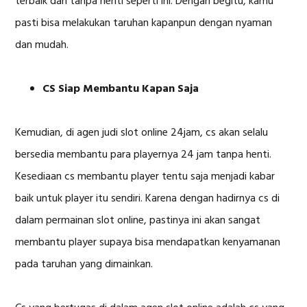
terbaik dan tanpa henti seperti ini. Dengan begitu, kamu
pasti bisa melakukan taruhan kapanpun dengan nyaman
dan mudah.
CS Siap Membantu Kapan Saja
Kemudian, di agen judi slot online 24jam, cs akan selalu
bersedia membantu para playernya 24 jam tanpa henti.
Kesediaan cs membantu player tentu saja menjadi kabar
baik untuk player itu sendiri. Karena dengan hadirnya cs di
dalam permainan slot online, pastinya ini akan sangat
membantu player supaya bisa mendapatkan kenyamanan
pada taruhan yang dimainkan.