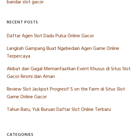
bandar slot gacor
RECENT POSTS
Daftar Agen Slot Dadu Pulsa Online Gacor
Langkah Gampang Buat Ngebedain Agen Game Online
Terpercaya
Akibat dari Gagal Memanfaatkan Event Khusus di Situs Slot
Gacor Resmi dan Aman
Review Slot Jackpot Progresif 5 on the Farm di Situs Slot
Game Online Gacor
Tahun Baru, Yuk Buruan Daftar Slot Online Terbaru
CATEGORIES