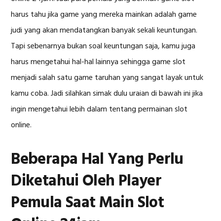
harus tahu jika game yang mereka mainkan adalah game
judi yang akan mendatangkan banyak sekali keuntungan.
Tapi sebenarnya bukan soal keuntungan saja, kamu juga
harus mengetahui hal-hal lainnya sehingga game slot
menjadi salah satu game taruhan yang sangat layak untuk
kamu coba. Jadi silahkan simak dulu uraian di bawah ini jika
ingin mengetahui lebih dalam tentang permainan slot
online.
Beberapa Hal Yang Perlu
Diketahui Oleh Player
Pemula Saat Main Slot