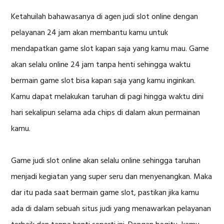
Ketahuilah bahawasanya di agen judi slot online dengan
pelayanan 24 jam akan membantu kamu untuk
mendapatkan game slot kapan saja yang kamu mau. Game
akan selalu online 24 jam tanpa henti sehingga waktu
bermain game slot bisa kapan saja yang kamu inginkan.
Kamu dapat melakukan taruhan di pagi hingga waktu dini
hari sekalipun selama ada chips di dalam akun permainan
kamu.
Game judi slot online akan selalu online sehingga taruhan
menjadi kegiatan yang super seru dan menyenangkan. Maka
dar itu pada saat bermain game slot, pastikan jika kamu
ada di dalam sebuah situs judi yang menawarkan pelayanan