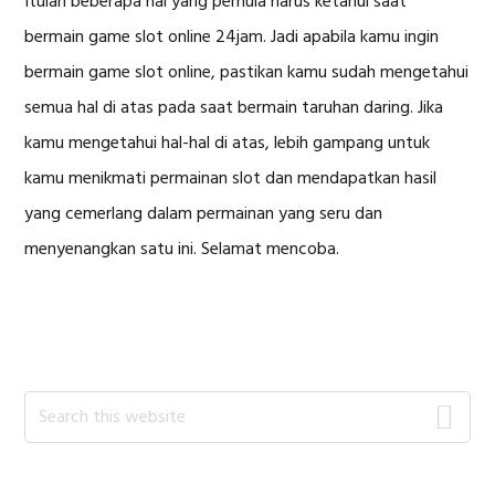
Itulah beberapa hal yang pemula harus ketahui saat
bermain game slot online 24jam. Jadi apabila kamu ingin
bermain game slot online, pastikan kamu sudah mengetahui
semua hal di atas pada saat bermain taruhan daring. Jika
kamu mengetahui hal-hal di atas, lebih gampang untuk
kamu menikmati permainan slot dan mendapatkan hasil
yang cemerlang dalam permainan yang seru dan
menyenangkan satu ini. Selamat mencoba.
Primary
Search
this
Sidebar
website