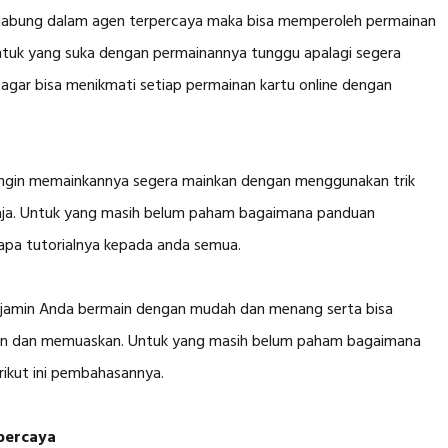
ergabung dalam agen terpercaya maka bisa memperoleh permainan
tuk yang suka dengan permainannya tunggu apalagi segera
 agar bisa menikmati setiap permainan kartu online dengan
ingin memainkannya segera mainkan dengan menggunakan trik
saja. Untuk yang masih belum paham bagaimana panduan
apa tutorialnya kepada anda semua.
dijamin Anda bermain dengan mudah dan menang serta bisa
n dan memuaskan. Untuk yang masih belum paham bagaimana
rikut ini pembahasannya.
percaya