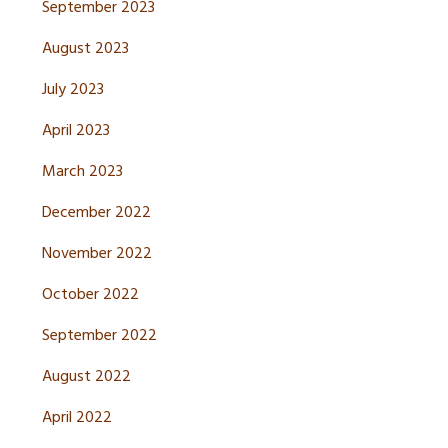
September 2023
August 2023
July 2023
April 2023
March 2023
December 2022
November 2022
October 2022
September 2022
August 2022
April 2022