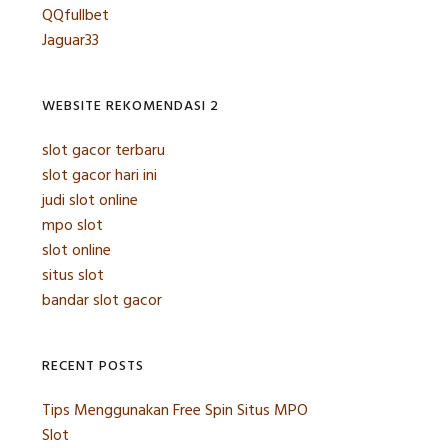
QQfullbet
Jaguar33
WEBSITE REKOMENDASI 2
slot gacor terbaru
slot gacor hari ini
judi slot online
mpo slot
slot online
situs slot
bandar slot gacor
RECENT POSTS
Tips Menggunakan Free Spin Situs MPO
Slot