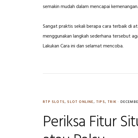
semakin mudah dalam mencapai kemenangan
Sangat praktis sekali berapa cara terbaik di a
menggunakan langkah sederhana tersebut aga
Lakukan Cara ini dan selamat mencoba.
RTP SLOTS
,
SLOT ONLINE
,
TIPS
,
TRIK
·
DECEMBE
Periksa Fitur Sit