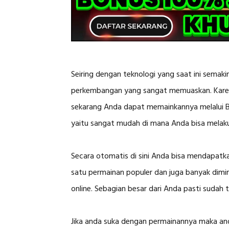
Seiring dengan teknologi yang saat ini sema
perkembangan yang sangat memuaskan. Karen
sekarang Anda dapat memainkannya melalui B
yaitu sangat mudah di mana Anda bisa melaku
Secara otomatis di sini Anda bisa mendapatk
satu permainan populer dan juga banyak dimin
online. Sebagian besar dari Anda pasti sudah t
Jika anda suka dengan permainannya maka and