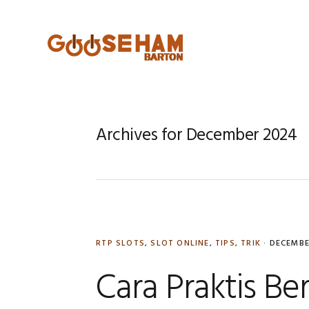
Skip
Skip
Skip
to
to
to
primary
main
primary
navigation
content
sidebar
Archives for December 2024
RTP SLOTS
,
SLOT ONLINE
,
TIPS
,
TRIK
·
DECEMBE
Cara Praktis B