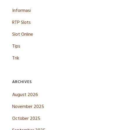
Informasi
RTP Slots
Slot Online
Tips
Trik
ARCHIVES
August 2026
November 2025
October 2025