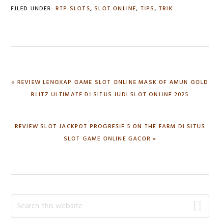
FILED UNDER:
RTP SLOTS
,
SLOT ONLINE
,
TIPS
,
TRIK
PREVIOUS
« REVIEW LENGKAP GAME SLOT ONLINE MASK OF AMUN GOLD
POST:
BLITZ ULTIMATE DI SITUS JUDI SLOT ONLINE 2025
NEXT
REVIEW SLOT JACKPOT PROGRESIF 5 ON THE FARM DI SITUS
POST:
SLOT GAME ONLINE GACOR »
Primary
Search
this