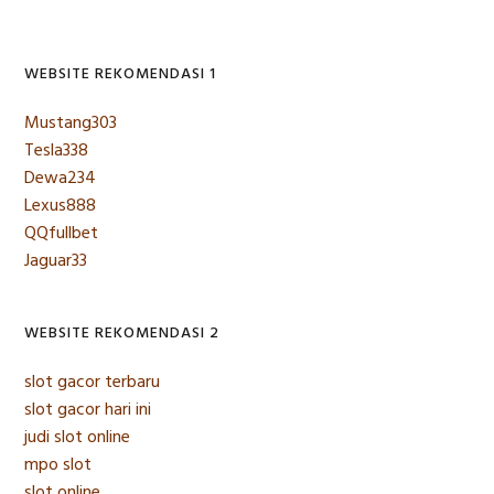
Sidebar
website
WEBSITE REKOMENDASI 1
Mustang303
Tesla338
Dewa234
Lexus888
QQfullbet
Jaguar33
WEBSITE REKOMENDASI 2
slot gacor terbaru
slot gacor hari ini
judi slot online
mpo slot
slot online