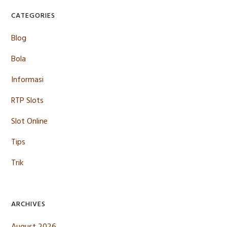
CATEGORIES
Blog
Bola
Informasi
RTP Slots
Slot Online
Tips
Trik
ARCHIVES