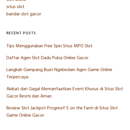
situs slot
bandar slot gacor
RECENT POSTS
Tips Menggunakan Free Spin Situs MPO Slot
Daftar Agen Slot Dadu Pulsa Online Gacor
Langkah Gampang Buat Ngebedain Agen Game Online
Terpercaya
Akibat dari Gagal Memanfaatkan Event Khusus di Situs Slot
Gacor Resmi dan Aman
Review Slot Jackpot Progresif 5 on the Farm di Situs Slot
Game Online Gacor