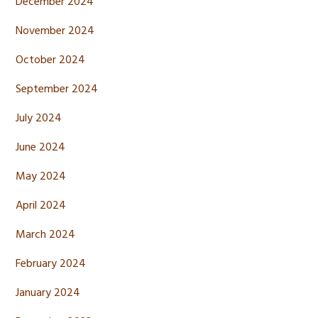
December 2024
November 2024
October 2024
September 2024
July 2024
June 2024
May 2024
April 2024
March 2024
February 2024
January 2024