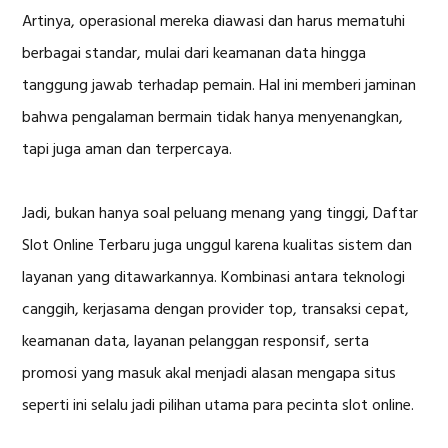
Artinya, operasional mereka diawasi dan harus mematuhi
berbagai standar, mulai dari keamanan data hingga
tanggung jawab terhadap pemain. Hal ini memberi jaminan
bahwa pengalaman bermain tidak hanya menyenangkan,
tapi juga aman dan terpercaya.
Jadi, bukan hanya soal peluang menang yang tinggi, Daftar
Slot Online Terbaru juga unggul karena kualitas sistem dan
layanan yang ditawarkannya. Kombinasi antara teknologi
canggih, kerjasama dengan provider top, transaksi cepat,
keamanan data, layanan pelanggan responsif, serta
promosi yang masuk akal menjadi alasan mengapa situs
seperti ini selalu jadi pilihan utama para pecinta slot online.