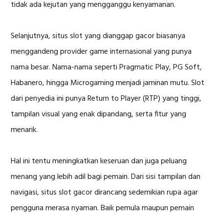
tidak ada kejutan yang mengganggu kenyamanan.
Selanjutnya, situs slot yang dianggap gacor biasanya
menggandeng provider game internasional yang punya
nama besar. Nama-nama seperti Pragmatic Play, PG Soft,
Habanero, hingga Microgaming menjadi jaminan mutu. Slot
dari penyedia ini punya Return to Player (RTP) yang tinggi,
tampilan visual yang enak dipandang, serta fitur yang
menarik.
Hal ini tentu meningkatkan keseruan dan juga peluang
menang yang lebih adil bagi pemain. Dari sisi tampilan dan
navigasi, situs slot gacor dirancang sedemikian rupa agar
pengguna merasa nyaman. Baik pemula maupun pemain