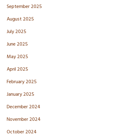
September 2025
August 2025
July 2025
June 2025
May 2025
April 2025
February 2025
January 2025
December 2024
November 2024
October 2024