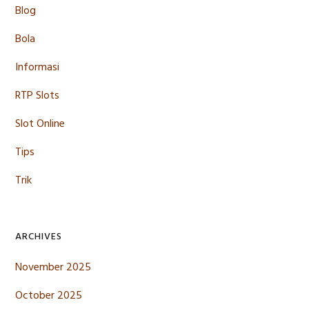
Blog
Bola
Informasi
RTP Slots
Slot Online
Tips
Trik
ARCHIVES
November 2025
October 2025