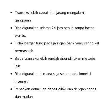
Transaksi lebih cepat dan jarang mengalami
gangguan.
Bisa digunakan selama 24 jam penuh tanpa batas
waktu.
Tidak bergantung pada jaringan bank yang sering kali
bermasalah.
Biaya transaksi lebih rendah dibandingkan metode
lain.
Bisa digunakan di mana saja selama ada koneksi
internet.
Penarikan dana juga dapat dilakukan dengan cepat
dan mudah.