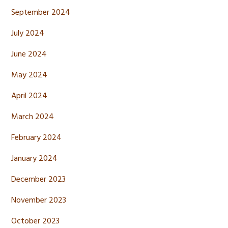
September 2024
July 2024
June 2024
May 2024
April 2024
March 2024
February 2024
January 2024
December 2023
November 2023
October 2023