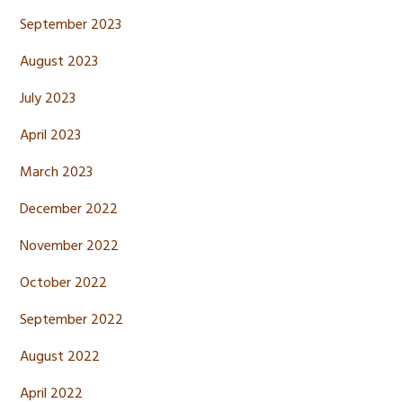
September 2023
August 2023
July 2023
April 2023
March 2023
December 2022
November 2022
October 2022
September 2022
August 2022
April 2022