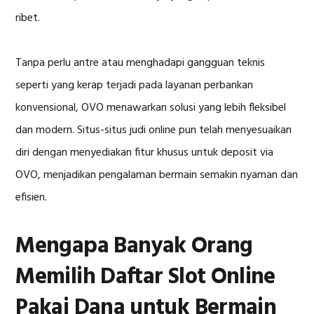
ribet.
Tanpa perlu antre atau menghadapi gangguan teknis
seperti yang kerap terjadi pada layanan perbankan
konvensional, OVO menawarkan solusi yang lebih fleksibel
dan modern. Situs-situs judi online pun telah menyesuaikan
diri dengan menyediakan fitur khusus untuk deposit via
OVO, menjadikan pengalaman bermain semakin nyaman dan
efisien.
Mengapa Banyak Orang
Memilih Daftar Slot Online
Pakai Dana untuk Bermain