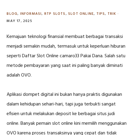
BLOG
,
INFORMASI
,
RTP SLOTS
,
SLOT ONLINE
,
TIPS
,
TRIK
·
MAY 17, 2025
Kemajuan teknologi finansial membuat berbagai transaksi
menjadi semakin mudah, termasuk untuk keperluan hiburan
seperti Daftar Slot Online camaro33 Pakai Dana. Salah satu
metode pembayaran yang saat ini paling banyak diminati
adalah OVO.
Aplikasi dompet digital ini bukan hanya praktis digunakan
dalam kehidupan sehari-hari, tapi juga terbukti sangat
efisien untuk melakukan deposit ke berbagai situs judi
online. Banyak pemain slot online kini memilih menggunakan
OVO karena proses transaksinya yang cepat dan tidak