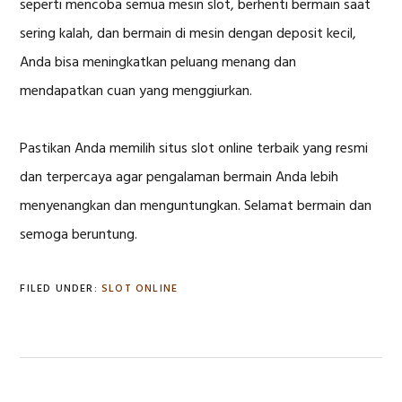
seperti mencoba semua mesin slot, berhenti bermain saat
sering kalah, dan bermain di mesin dengan deposit kecil,
Anda bisa meningkatkan peluang menang dan
mendapatkan cuan yang menggiurkan.
Pastikan Anda memilih situs slot online terbaik yang resmi
dan terpercaya agar pengalaman bermain Anda lebih
menyenangkan dan menguntungkan. Selamat bermain dan
semoga beruntung.
FILED UNDER:
SLOT ONLINE