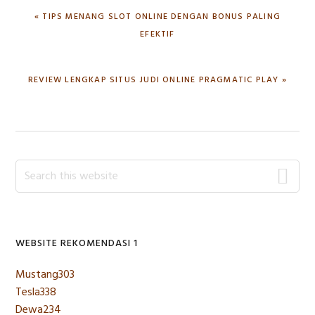
PREVIOUS
« TIPS MENANG SLOT ONLINE DENGAN BONUS PALING
POST:
EFEKTIF
NEXT
REVIEW LENGKAP SITUS JUDI ONLINE PRAGMATIC PLAY »
POST:
Primary
Search
this
Sidebar
website
WEBSITE REKOMENDASI 1
Mustang303
Tesla338
Dewa234