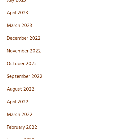
July 2023
April 2023
March 2023
December 2022
November 2022
October 2022
September 2022
August 2022
April 2022
March 2022
February 2022