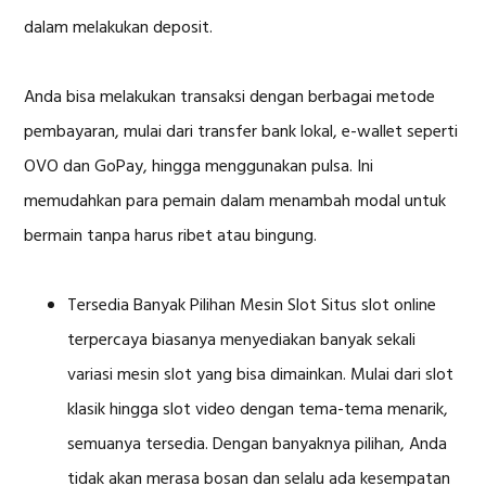
dalam melakukan deposit.
Anda bisa melakukan transaksi dengan berbagai metode
pembayaran, mulai dari transfer bank lokal, e-wallet seperti
OVO dan GoPay, hingga menggunakan pulsa. Ini
memudahkan para pemain dalam menambah modal untuk
bermain tanpa harus ribet atau bingung.
Tersedia Banyak Pilihan Mesin Slot Situs slot online
terpercaya biasanya menyediakan banyak sekali
variasi mesin slot yang bisa dimainkan. Mulai dari slot
klasik hingga slot video dengan tema-tema menarik,
semuanya tersedia. Dengan banyaknya pilihan, Anda
tidak akan merasa bosan dan selalu ada kesempatan