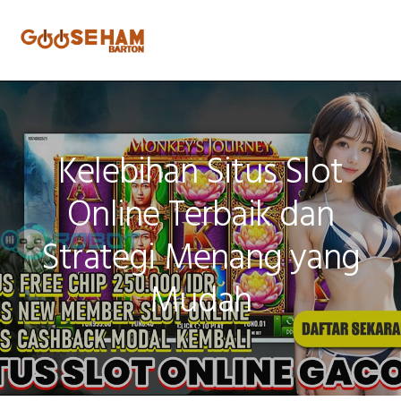
Skip
Skip
Skip
to
to
to
MENU
primary
main
primary
navigation
content
sidebar
Kelebihan Situs Slot
Online Terbaik dan
Strategi Menang yang
Mudah