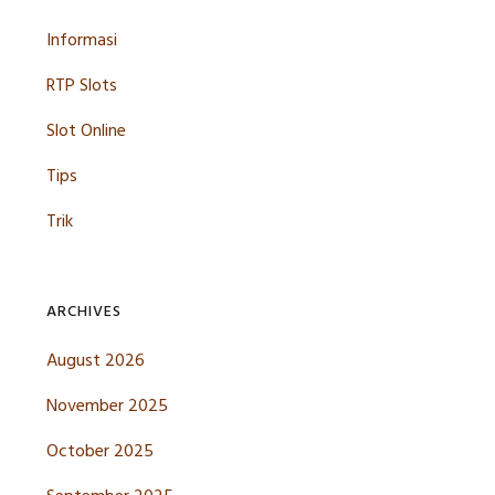
Informasi
RTP Slots
Slot Online
Tips
Trik
ARCHIVES
August 2026
November 2025
October 2025