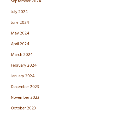
September 2024
July 2024
June 2024
May 2024
April 2024
March 2024
February 2024
January 2024
December 2023
November 2023
October 2023