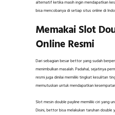
alternatif ketika masih ingin mendapatkan ke
bisa mencobanya di setiap situs online di Indo
Memakai Slot Doub
Online Resmi
Dari sebagian besar bettor yang sudah berpe
menimbulkan masalah. Padahal, sejatinya perma
resmi juga dinilai memiliki tingkat kesulitan t
memutuskan untuk mendapatkan kesempatan 
Slot mesin double payline memiliki ciri yang
Disini, bettor bisa melakukan taruhan double