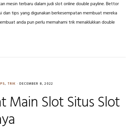
an mesin terbaru dalam judi slot online double payline. Bettor
asi dan tips yang digunakan berkesempatan membuat mereka
 membuat anda pun perlu memahami trik menaklukkan double
IPS
,
TRIK
·
DECEMBER 8, 2022
 Main Slot Situs Slot
aya