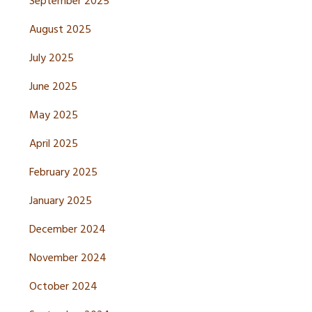
September 2025
August 2025
July 2025
June 2025
May 2025
April 2025
February 2025
January 2025
December 2024
November 2024
October 2024