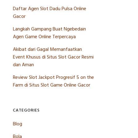
Daftar Agen Slot Dadu Pulsa Online
Gacor
Langkah Gampang Buat Ngebedain
Agen Game Online Terpercaya
Akibat dari Gagal Memanfaatkan
Event Khusus di Situs Slot Gacor Resmi
dan Aman
Review Slot Jackpot Progresif 5 on the
Farm di Situs Slot Game Online Gacor
CATEGORIES
Blog
Bola