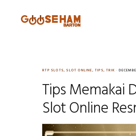
Skip
Skip
Skip
to
to
to
primary
main
primary
navigation
content
sidebar
RTP SLOTS
,
SLOT ONLINE
,
TIPS
,
TRIK
·
DECEMBE
Tips Memakai Do
Slot Online Res