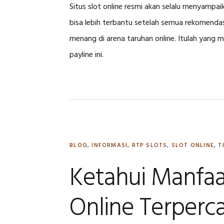
Situs slot online resmi akan selalu menyampaik
bisa lebih terbantu setelah semua rekomend
menang di arena taruhan online. Itulah yang
payline ini.
BLOG
,
INFORMASI
,
RTP SLOTS
,
SLOT ONLINE
,
T
Ketahui Manfaat
Online Terperc